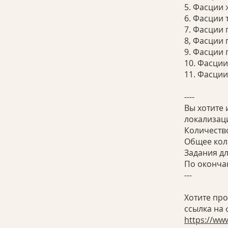
5. Фасции 
6. Фасции
7. Фасции 
8, Фасции 
9. Фасции 
10. Фасции
11. Фасции
----
Вы хотите 
локализаци
Количество
Общее кол
Задания д
По окончан
---
Хотите про
https://ww