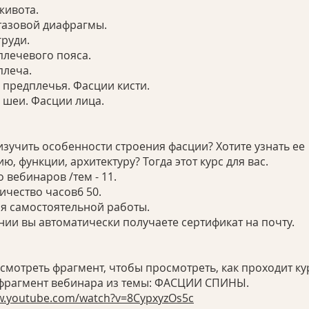
живота.
 тазовой диафрагмы.
груди.
плечевого пояса.
плеча.
 предплечья. Фасции кисти.
 шеи. Фасции лица.
изучить особенности строения фасции? Хотите узнать ее
ю, функции, архитектуру? Тогда этот курс для вас.
 вебинаров /тем - 11.
ичество часов6 50.
ля самостоятельной работы.
ии вы автоматически получаете сертификат на почту.
смотреть фрагмент, чтобы просмотреть, как проходит к
w.youtube.com/watch?v=8CypxyzOs5c