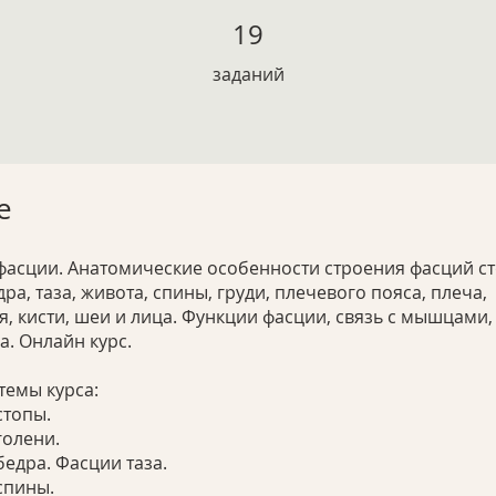
19 заданий
19
заданий
е
фасции. Анатомические особенности строения фасций ст
дра, таза, живота, спины, груди, плечевого пояса, плеча,
, кисти, шеи и лица. Функции фасции, связь с мышцами,
а. Онлайн курс.
темы курса:
стопы.
голени.
бедра. Фасции таза.
спины.