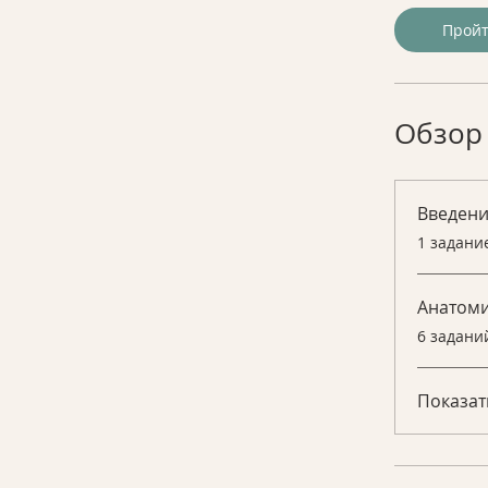
Прой
Обзор
Введен
.
1 задани
Анатоми
.
6 задани
Показат