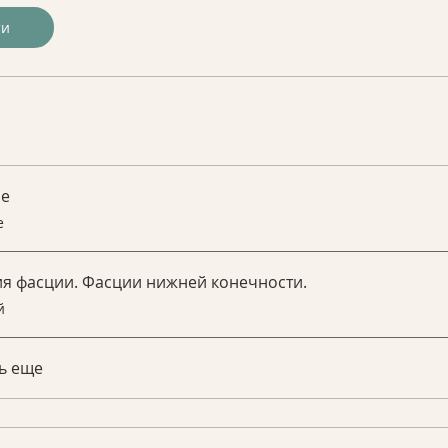
ти
ие
е
я фасции. Фасции нижней конечности.
й
ь еще