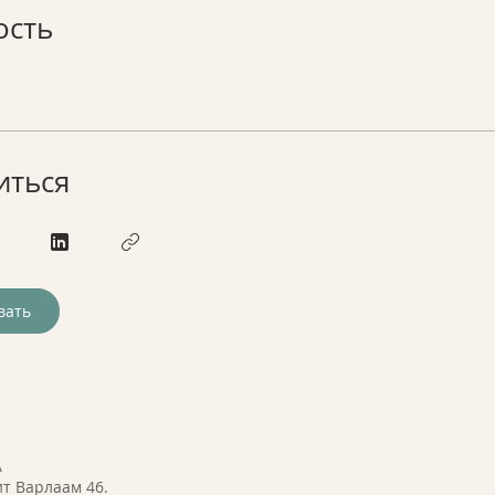
ость
иться
вать
A
т Варлаам 46.