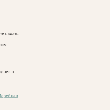
и
те начать
авим
щение в
Перейти в