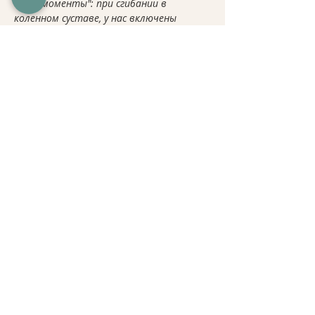
свои "моменты": при сгибании в 
коленном суставе, у нас включены 
элементы внутренней ротации, а при 
разгибании - элементы наружной 
ротации. Это означает, что сгибание = 
сгибание + внутренняя ротация, а 
разгибание =разгибание + наружная. 
Также в курсе, будут изучаться 
особенности строения суставов, для 
улучшения понимания работы движения 
суставов. 
Подробнее >
Поделиться
2021. FITNESSEDUCATIONMOLDOVA
Молдова, Кишинев, ул. Митрополит