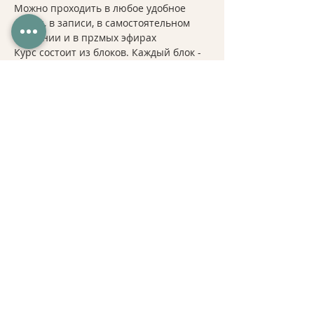
Можно проходить в любое удобное 
время, в записи, в самостоятельном 
изучении и в прzмых эфирах
Курс состоит из блоков. Каждый блок - 
это отдельная серия вебинаров, 
направленная на рассмотрение и 
изучениt ососбенности построения 
программ на разные группы мышц, а 
именно:
Анатомические особенности 
строения мышц данной группы. 
Функции мышц, движения и 
упражнения. Вариация 
упражнений. 
Подробнее >
Поделиться