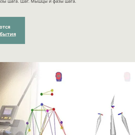
Фазы шага. Шаг. Мышцы и фазы шага.
ются
обытия