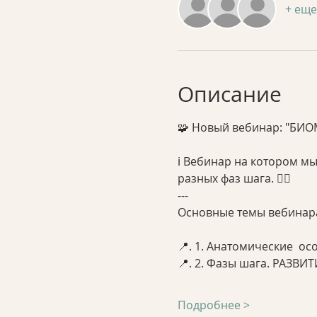
+ еще
Описание
🧩 Новый вебинар: "БИ
ℹ️ Вебинар на котором 
разных фаз шага. 🚶‍♀️
---
Основные темы вебинара
📍. 1. Анатомические  о
📍. 2. Фазы шага. РАЗВИ
Подробнее >