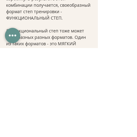
комбинации получается, своеобразный 
формат степ тренировки - 
ФУНКЦИОНАЛЬНЫЙ СТЕП.  
💬Функциональный степ тоже может 
быть разных разных форматов. Один 
из таких форматов - это МЯГКИЙ 
СТИЛЬ или SOFT STYLE. 
В мягком стиле, мы не используем 
переходы в положение в упоре в 
тренировке, стараемся применять 
упражнения средней интенсивности, 
что делает такой формат 
функционального степа доступным для 
любого уровня подготовленности. 👀
Подробнее >