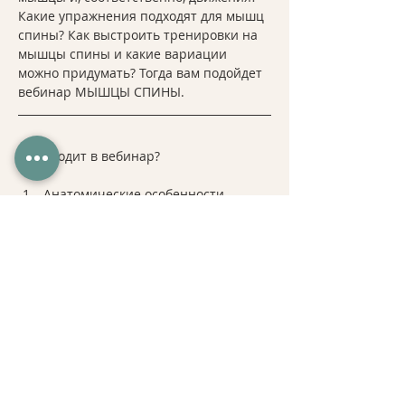
Какие упражнения подходят для мышц 
спины? Как выстроить тренировки на 
мышцы спины и какие вариации 
можно придумать? Тогда вам подойдет 
вебинар МЫШЦЫ СПИНЫ. 
Что входит в вебинар? 
Анатомические особенности 
строения мышц спины. Точки 
начала и прикрепления. Ход и 
направление волокон. 
Поверхностные и глубокие мышцы. 
Функции мышц и движения, 
которые они осуществляют в 
соответствии с анатомией. 
Движения, которые осуществляют 
мышцы и упражнения. Вариации и 
анатомия упражнений. 