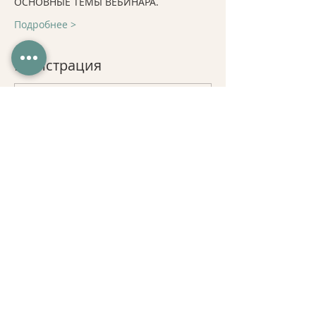
ОСНОВНЫЕ ТЕМЫ ВЕБИНАРА.
Подробнее >
Регистрация
Продажа завершена
Тип билета
Вебинар ПЛЕЧЕВОЙ
ПОЯС
Подробная информация
Цена
10,00 $
Поделиться