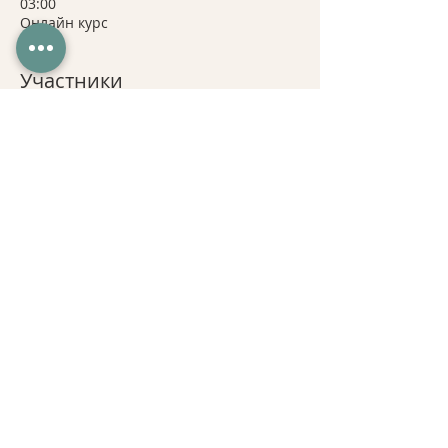
03:00
Онлайн курс
Участники
+ еще 96
Поделиться
2021. FITNESSEDUCATIONMOLDOVA
Молдова, Кишинев, ул. Митрополит
Варлаам 46.
Email:
fitnesseducation.md@gmail.com