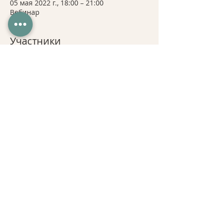
05 мая 2022 г., 18:00 – 21:00
Вебинар
Участники
+ еще 5
Поделиться
2021. FITNESSEDUCATIONMOLDOVA
Молдова, Кишинев, ул. Митрополит
Варлаам 46.
Email:
fitnesseducation.md@gmail.com