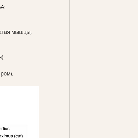
А:
атая мышцы, 
);
ром).