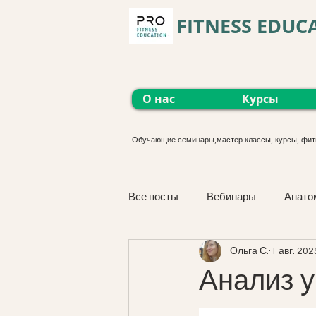
FITNESS EDUC
О нас
Курсы
Обучающие семинары,мастер классы, курсы, фит
Все посты
Вебинары
Анато
Ольга С.
1 авг. 2025
Функциональные тренировки
Анализ 
М'язова сістема. Курс онлайн.