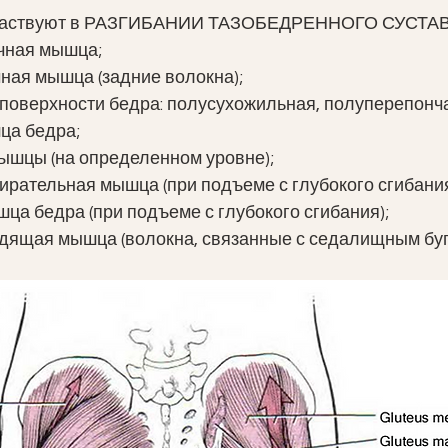
частвуют в РАЗГИБАНИИ ТАЗОБЕДРЕННОГО СУСТАВ
чная мышца;
ная мышца (задние волокна);
поверхности бедра: полусухожильная, полуперепонч
ца бедра;
ышцы (на определенном уровне);
ирательная мышца (при подъеме с глубокого сгибания
ца бедра (при подъеме с глубокого сгибания);
дящая мышца (волокна, связанные с седалищным буг