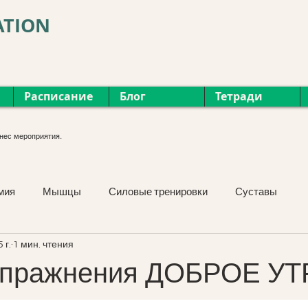
ATION
Расписание
Блог
Тетради
нес мероприятия.
мия
Мышцы
Силовые тренировки
Суставы
 г.
1 мин. чтения
Курсы
Фасция
Мероприятия
Растяжка
упражнения ДОБРОЕ УТ
Упражнения
Лицо и шея