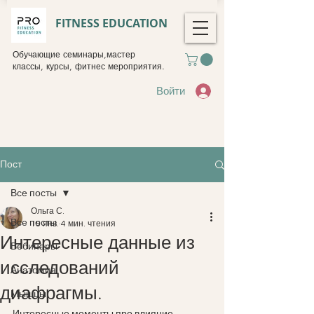
FITNESS EDUCATION
Обучающие семинары,мастер
классы, курсы, фитнес мероприятия.
Войти
Пост
Все посты
Ольга С.
Все посты
15 янв.
4 мин. чтения
Интересные данные из
Вебинары
исследований
Анатомия
диафрагмы.
Мышцы