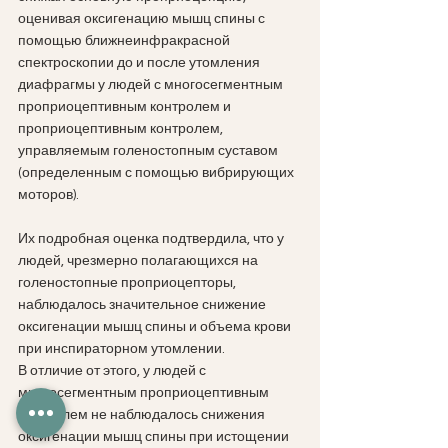
оценивая оксигенацию мышц спины с 
помощью ближнеинфракрасной 
спектроскопии до и после утомления 
диафрагмы у людей с многосегментным 
проприоцептивным контролем и 
проприоцептивным контролем, 
управляемым голеностопным суставом 
(определенным с помощью вибрирующих 
моторов). 
Их подробная оценка подтвердила, что у 
людей, чрезмерно полагающихся на 
голеностопные проприоцепторы, 
наблюдалось значительное снижение 
оксигенации мышц спины и объема крови 
при инспираторном утомлении. 
В отличие от этого, у людей с 
многосегментным проприоцептивным 
контролем не наблюдалось снижения 
оксигенации мышц спины при истощении 