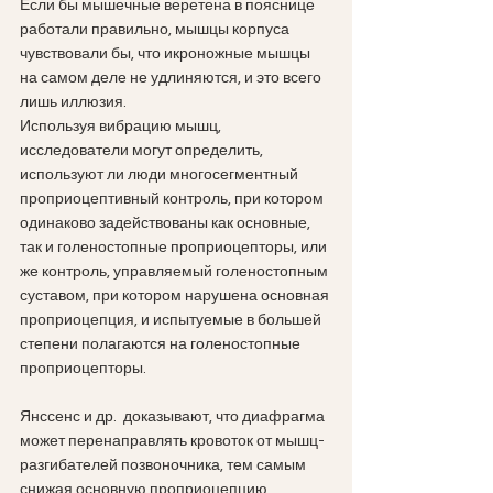
Если бы мышечные веретена в пояснице 
работали правильно, мышцы корпуса 
чувствовали бы, что икроножные мышцы 
на самом деле не удлиняются, и это всего 
лишь иллюзия. 
Используя вибрацию мышц, 
исследователи могут определить, 
используют ли люди многосегментный 
проприоцептивный контроль, при котором 
одинаково задействованы как основные, 
так и голеностопные проприоцепторы, или 
же контроль, управляемый голеностопным 
суставом, при котором нарушена основная 
проприоцепция, и испытуемые в большей 
степени полагаются на голеностопные 
проприоцепторы.
Янссенс и др.  доказывают, что диафрагма 
может перенаправлять кровоток от мышц-
разгибателей позвоночника, тем самым 
снижая основную проприоцепцию, 