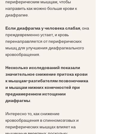
периферическим мышцам, чтобы 
направить как можно больше крови к 
диафрагме. 
Если диафрагма у человека слабая
, она 
преждевременно устает, и кровь 
перенаправляется от периферических 
мышц для улучшения диафрагмального 
кровообращения. 
Несколько исследований показали 
значительное снижение притока крови 
к мышцам-разгибателям позвоночника 
и мышцам нижних конечностей при 
преднамеренном истощении 
диафрагмы
.
Интересно то, как снижение 
кровообращения в спинномозговых и 
периферических мышцах влияет на 
мышечные веретена: поскольку 