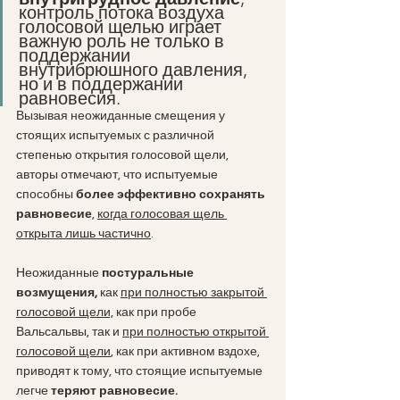
контроль потока воздуха 
голосовой щелью играет 
важную роль не только в 
поддержании 
внутрибрюшного давления, 
но и в поддержании 
равновесия. 
Вызывая неожиданные смещения у 
стоящих испытуемых с различной 
степенью открытия голосовой щели, 
авторы отмечают, что испытуемые 
способны 
более эффективно сохранять 
равновесие
, 
когда голосовая щель 
открыта лишь частично
.
Неожиданные 
постуральные 
возмущения,
 как 
при полностью закрытой 
голосовой щели,
 как при пробе 
Вальсальвы, так и 
при полностью открытой 
голосовой щели
, как при активном вздохе, 
приводят к тому, что стоящие испытуемые 
легче 
теряют равновесие.