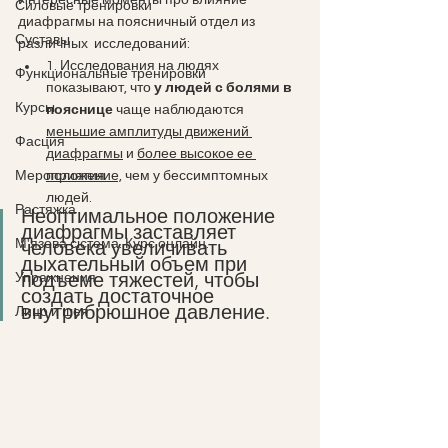
Интересные моменты про влияние 
Силовые тренировки
диафрагмы на поясничный отдел из 
Суставы
различных  исследований:
1. Исследования на людях 
Функциональные тренировки
показывают, что
 у людей с болями в 
Курсы
пояснице 
чаще наблюдаются 
меньшие амплитуды движений 
Фасция
диафрагмы
 и 
более высокое ее 
Мероприятия
положение,
 чем у бессимптомных 
людей. 
Растяжка
Неоптимальное положение 
диафрагмы заставляет 
человека увеличивать 
М'язова сістема. Курс онлайн.
дыхательный объем при 
подъеме тяжестей, чтобы 
Упражнения
создать достаточное 
внутрибрюшное давление. 
Лицо и шея