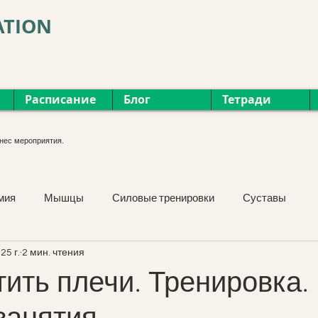
ATION
Расписание
Блог
Тетради
нес мероприятия.
мия
Мышцы
Силовые тренировки
Суставы
25 г.
2 мин. чтения
Курсы
Фасция
Мероприятия
Растяжка
тить плечи. Тренировка.
занятия.
Упражнения
Лицо и шея