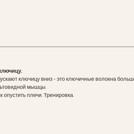
ключицу. 
скают ключицу вниз - это ключичные волокна большо
ьтовидной мышцы.  
к опустить плечи. Тренировка.