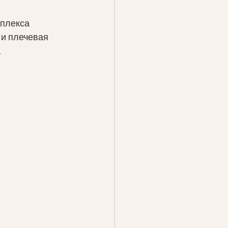
плекса 
и плечевая 
 