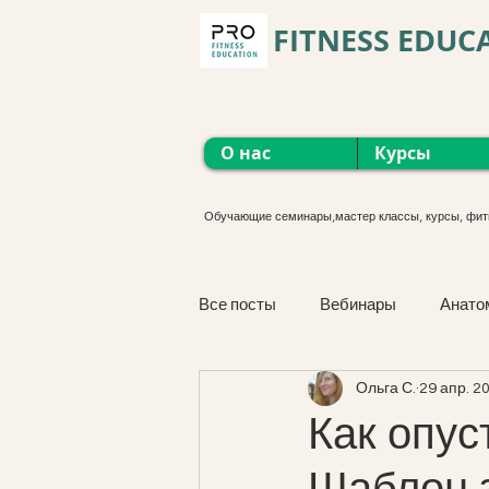
FITNESS EDUC
О нас
Курсы
Обучающие семинары,мастер классы, курсы, фит
Все посты
Вебинары
Анато
Ольга С.
29 апр. 20
Функциональные тренировки
Как опус
Шаблон 
М'язова сістема. Курс онлайн.