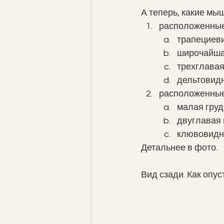
А теперь, какие мы
расположенные 
трапециеви
широчайшая
трехглавая
дельтовидн
расположенные
малая груд
двуглавая
клювовидн
Детальнее в фото. 
Вид сзади. Как опус