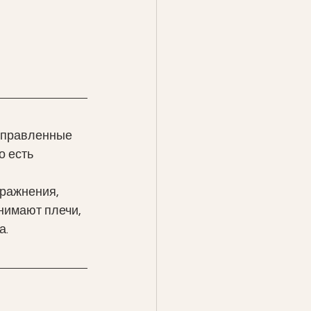
аправленные 
о есть 
пражнения, 
нимают плечи, 
. 