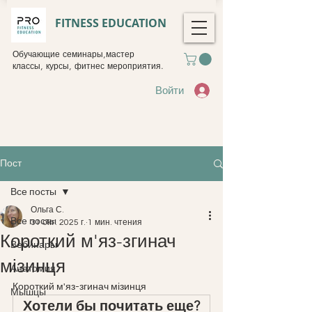
FITNESS EDUCATION
Обучающие семинары,мастер
классы, курсы, фитнес мероприятия.
Войти
Пост
Все посты
Ольга С.
Все посты
31 окт. 2025 г.
1 мин. чтения
Короткий м'яз-згинач
Вебинары
мізинця
Анатомия
Короткий м'яз-згинач мізинця 
Мышцы
Хотели бы почитать еще?