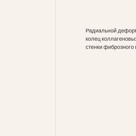
Радиальной деформ
колец коллагеновых
стенки фиброзного к