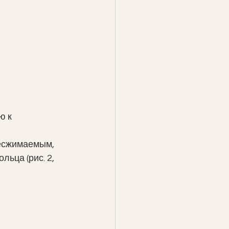
 к 
несжимаемым, 
ьца (рис. 2, 