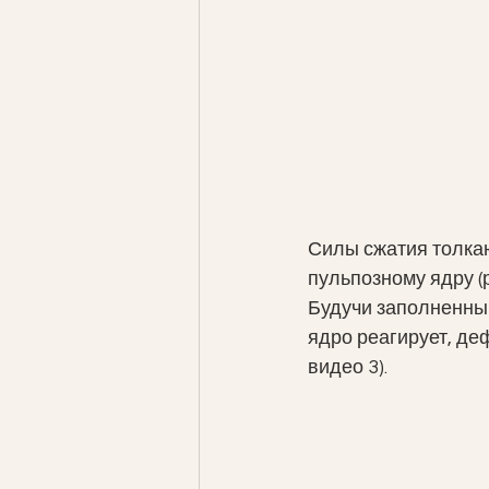
Силы сжатия толкаю
пульпозному ядру (ри
Будучи заполненным
ядро ​​реагирует, д
видео 3).