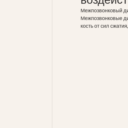
Межпозвонковый дис
Межпозвонковые ди
кость от сил сжати