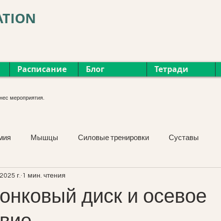
ATION
Расписание
Блог
Тетради
нес мероприятия.
мия
Мышцы
Силовые тренировки
Суставы
2025 г.
1 мин. чтения
Курсы
Фасция
Мероприятия
Растяжка
онковый диск и осевое
вие.
Упражнения
Лицо и шея