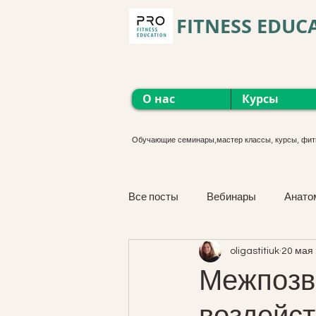
FITNESS EDUC
О нас
Курсы
Обучающие семинары,мастер классы, курсы, фит
Все посты
Вебинары
Анато
oligastitiuk
20 мая 
Функциональные тренировки
Межпозв
воздейст
М'язова сістема. Курс онлайн.