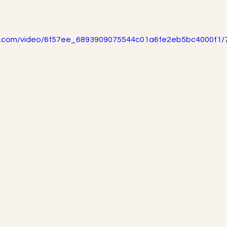
tic.com/video/6f57ee_6893909075544c01a6fe2eb5bc4000f1/