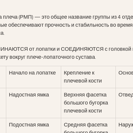
 плеча (РМП) — это общее название группы из 4 отд
рые обеспечивают прочность и стабильность во время
а. 
ЧИНАЮТСЯ от лопатки и СОЕДИНЯЮТСЯ с головкой 
ету вокруг плече-лопаточного сустава.
Начало на лопатке
Крепление к 
Осно
плечевой кости
Надостная ямка
Верхняя фасетка 
Отве
большого бугорка 
плечевой кости
Подостная ямка
​Средняя фасетка 
​Нару
большого бугорка 