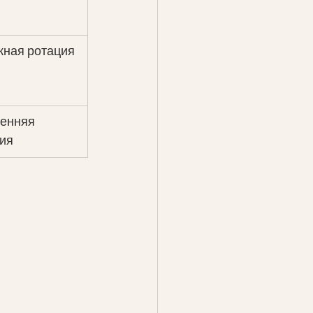
жная ротация
ренняя 
ия