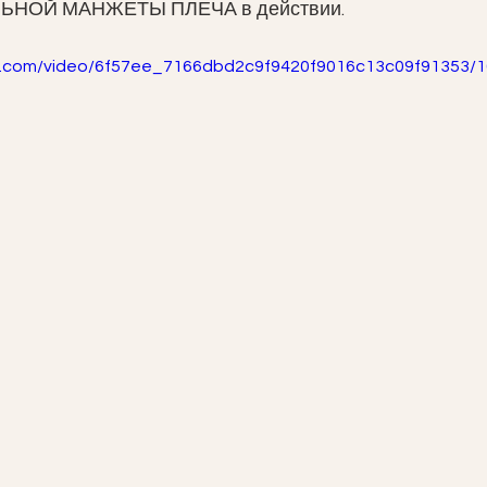
НОЙ МАНЖЕТЫ ПЛЕЧА в действии. 
tic.com/video/6f57ee_7166dbd2c9f9420f9016c13c09f91353/1