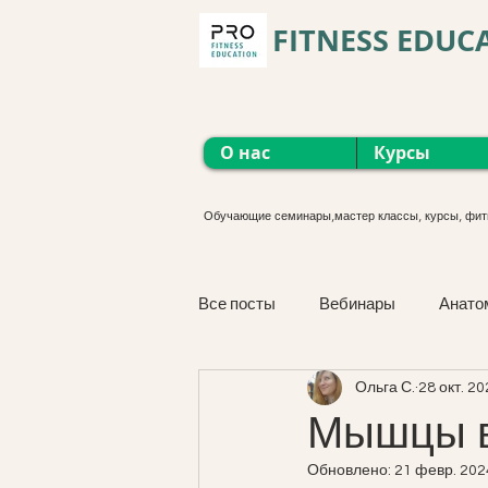
FITNESS EDUC
О нас
Курсы
Обучающие семинары,мастер классы, курсы, фит
Все посты
Вебинары
Анато
Ольга С.
28 окт. 20
Функциональные тренировки
Мышцы в
Обновлено:
21 февр. 2024
М'язова сістема. Курс онлайн.