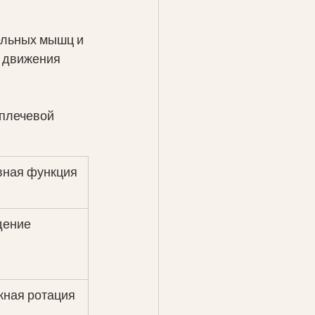
ельных мышц и 
 движения 
плечевой 
вная функция
дение
жная ротация