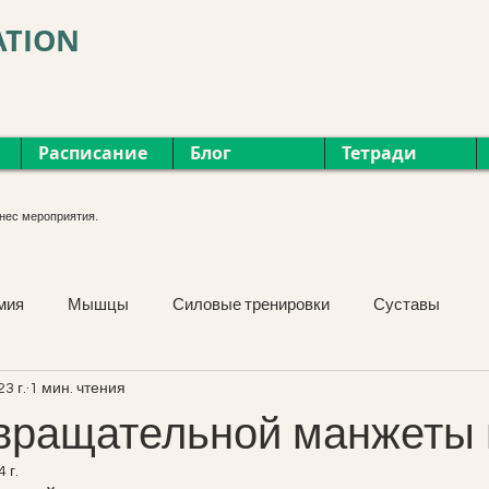
ATION
Расписание
Блог
Тетради
нес мероприятия.
мия
Мышцы
Силовые тренировки
Суставы
23 г.
1 мин. чтения
Курсы
Фасция
Мероприятия
Растяжка
ращательной манжеты 
 г.
Упражнения
Лицо и шея