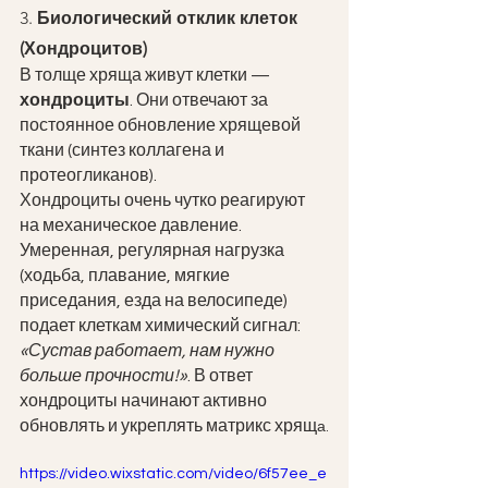
3. 
Биологический отклик клеток 
(Хондроцитов)
В толще хряща живут клетки — 
хондроциты
. Они отвечают за 
постоянное обновление хрящевой 
ткани (синтез коллагена и 
протеогликанов).
Хондроциты очень чутко реагируют 
на механическое давление. 
Умеренная, регулярная нагрузка 
(ходьба, плавание, мягкие 
приседания, езда на велосипеде) 
подает клеткам химический сигнал: 
«Сустав работает, нам нужно 
больше прочности!»
. В ответ 
хондроциты начинают активно 
обновлять и укреплять матрикс хрящ
а.
https://video.wixstatic.com/video/6f57ee_e