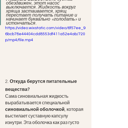
обездвижен, этот насос 
выключается. Жидкость вокруг 
хряща застаивается, хрящ 
перестает получать питание и 
начинает буквально «голодать» и 
истончаться.
https://video.wixstatic.com/video/6f57ee_9
6bcb78e44404cdd8553df411a52e4ab/720
p/mp4/file.mp4
2.
 Откуда берутся питательные 
вещества?
Сама синовиальная жидкость 
вырабатывается специальной 
синовиальной оболочкой
, которая 
выстилает суставную капсулу 
изнутри. Эта оболочка как раз густо 