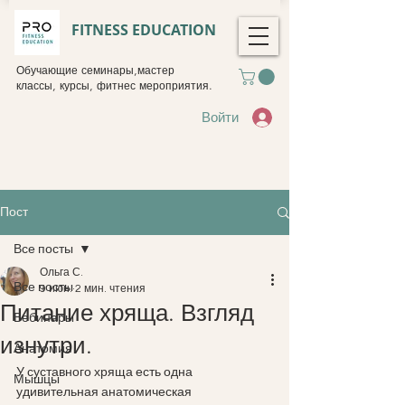
FITNESS EDUCATION
Обучающие семинары,мастер
классы, курсы, фитнес мероприятия.
Войти
Пост
Все посты
Ольга С.
Все посты
9 июн.
2 мин. чтения
Питание хряща. Взгляд
Вебинары
изнутри.
Анатомия
У суставного хряща есть одна 
Мышцы
удивительная анатомическая 