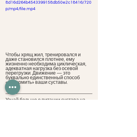
8d16d264b4543399158db50e2c18416/720
p/mp4/file.mp4
Чтобы хрящ жил, тренировался и 
даже становился плотнее, ему 
жизненно необходима циклическая, 
адекватная нагрузка без осевой 
перегрузки. Движение — это 
буквально единственный способ 
«накормить» ваши суставы.
Узнай больше о питании сустава на 
вебинаре ПИТАНИЕ СУСТАВА. 
Взгляд изнутри. Как это происходит?  
Напишите нам сообщение 
htpps://t.me/fitness_eduucation_md