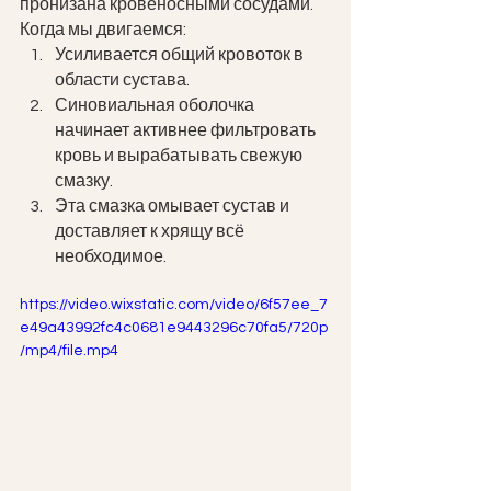
пронизана кровеносными сосудами.
Когда мы двигаемся:
Усиливается общий кровоток в 
области сустава.
Синовиальная оболочка 
начинает активнее фильтровать 
кровь и вырабатывать свежую 
смазку.
Эта смазка омывает сустав и 
доставляет к хрящу всё 
необходимое.
https://video.wixstatic.com/video/6f57ee_7
e49a43992fc4c0681e9443296c70fa5/720p
/mp4/file.mp4