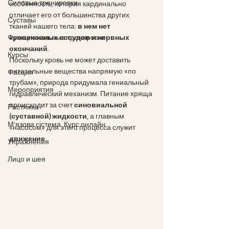
Силовые тренировки
особенность, которая кардинально 
отличает его от большинства других 
Суставы
тканей нашего тела: 
в нем нет 
Функциональные тренировки
кровеносных сосудов и нервных 
окончаний
.
Курсы
Поскольку кровь не может доставить 
питательные вещества напрямую «по 
Фасция
трубам», природа придумала гениальный 
Мероприятия
гидравлический механизм. Питание хряща 
происходит за счет 
синовиальной 
Растяжка
(суставной) жидкости
, а главным 
М'язова сістема. Курс онлайн.
«насосом» для этого процесса служит 
движение
.
Упражнения
Лицо и шея