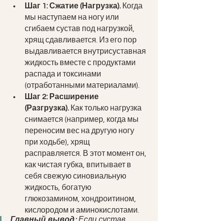
Шаг 1: Сжатие (Нагрузка).
 Когда 
мы наступаем на ногу или 
сгибаем сустав под нагрузкой, 
хрящ сдавливается. Из его пор 
выдавливается внутрисуставная 
жидкость вместе с продуктами 
распада и токсинами 
(отработанными материалами).
Шаг 2: Расширение 
(Разгрузка).
 Как только нагрузка 
снимается (например, когда мы 
переносим вес на другую ногу 
при ходьбе), хрящ 
расправляется. В этот момент он, 
как чистая губка, впитывает в 
себя свежую синовиальную 
жидкость, богатую 
глюкозамином, хондроитином, 
кислородом и аминокислотами.
Главный вывод:
 Если сустав 