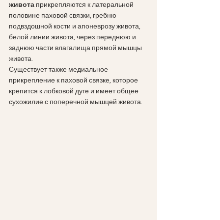
живота 
прикрепляются к латеральной 
половине паховой связки, гребню 
подвздошной кости и апоневрозу живота, 
белой линии живота, через переднюю и 
заднюю части влагалища прямой мышцы 
живота.
Существует также медиальное 
прикрепление к паховой связке, которое 
крепится к лобковой дуге и имеет общее 
сухожилие с поперечной мышцей живота.