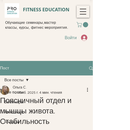
FITNESS EDUCATION
Обучающие семинары,мастер
классы, курсы, фитнес мероприятия.
Войти
Пост
Все посты
Ольга С.
Все посты
10 нояб. 2025 г.
4 мин. чтения
Поясничный отдел и
Вебинары
мышцы живота.
Анатомия
Стабильность
Мышцы