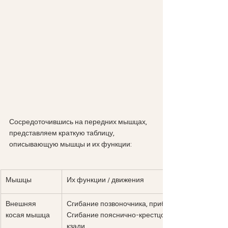
Сосредоточившись на передних мышцах, 
представляем краткую таблицу, 
описывающую мышцы и их функции:
Мышцы
Их функции / движения
Внешняя 
Сгибание позвоночника, приближая грудную клетк
косая мышца
Сгибание пояснично-крестцового отдела, враща
кзади.