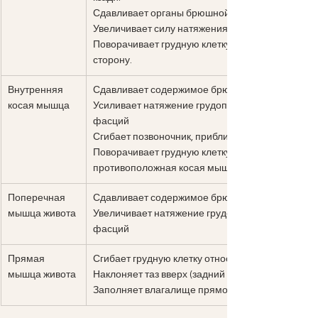
Сдавливает органы брюшной полости.
Увеличивает силу натяжения фасций живота.
Поворачивает грудную клетку в противоположну
сторону.
Внутренняя 
Сдавливает содержимое брюшной полости
косая мышца
Усиливает натяжение грудопоясничной и брюшн
фасций
Сгибает позвоночник, приближая грудную клетку 
Поворачивает грудную клетку в том же направлен
противоположная косая мышца
Поперечная 
Сдавливает содержимое брюшной полости
мышца живота
Увеличивает натяжение грудопоясничной и брю
фасций
Прямая 
Сгибает грудную клетку относительно таза
мышца живота
Наклоняет таз вверх (задний наклон)
Заполняет влагалище прямой мышцы живота