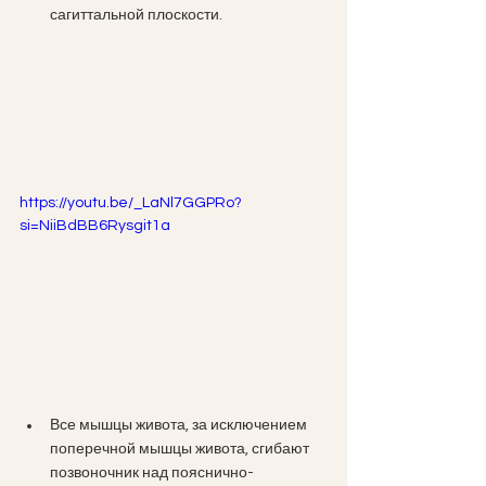
сагиттальной плоскости.
https://youtu.be/_LaNl7GGPRo?
si=NiiBdBB6Rysgit1a
Все мышцы живота, за исключением 
поперечной мышцы живота, сгибают 
позвоночник над пояснично-