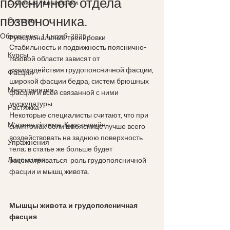
поясничного отдела
Силовые тренировки
позвоночника.
Суставы
Обновлено:
11 нояб. 2025 г.
Функциональные тренировки
Стабильность и подвижность пояснично-
Курсы
тазовой области зависят от 
взаимодействия грудопоясничной фасции, 
Фасция
широкой фасции бедра, систем брюшных 
Мероприятия
фасций и всей связанной с ними 
мускулатуры. 
Растяжка
Некоторые специалисты считают, что при 
М'язова сістема. Курс онлайн.
симптомах боли в пояснице лучше всего 
воздействовать на заднюю поверхность 
Упражнения
тела; в статье же больше будет 
Лицо и шея
рассматриваться  роль грудопоясничной 
фасции и мышц живота. 
Мышцы живота и грудопоясничная 
фасция