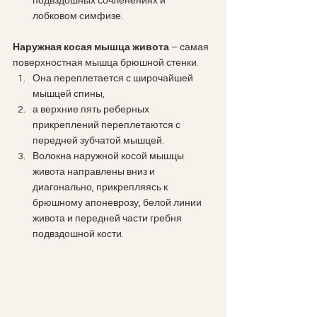
подвздошных сочленениях и 
лобковом симфизе.
Наружная косая мышца живота 
– самая 
поверхностная мышца брюшной стенки. 
Она переплетается с широчайшей 
мышцей спины, 
а верхние пять реберных 
прикреплений переплетаются с 
передней зубчатой ​​мышцей. 
Волокна наружной косой мышцы 
живота направлены вниз и 
диагонально, прикрепляясь к 
брюшному апоневрозу, белой линии 
живота и передней части гребня 
подвздошной кости.