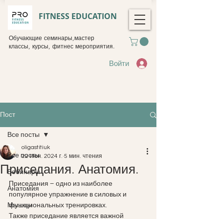
FITNESS EDUCATION
Обучающие семинары,мастер
классы, курсы, фитнес мероприятия.
Войти
Пост
Все посты
oligastitiuk
Все посты
22 июн. 2024 г.
5 мин. чтения
Приседания. Анатомия.
Вебинары
Приседания – одно из наиболее 
Анатомия
популярное упражнение в силовых и 
Мышцы
функциональных тренировках. 
Также приседание является важной 