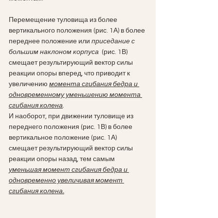
Перемещение туловища из более 
вертикального положения (рис. 1А) в более 
переднее положение или 
приседание с 
большим наклоном корпуса
  (рис. 1В) 
смещает результирующий вектор силы 
реакции опоры вперед, что приводит к 
увеличению 
момента сгибания бедра и 
одновременному уменьшению момента 
сгибания колена
.
И наоборот, при движении туловище из 
переднего положения (рис. 1В) в более 
вертикальное положение (рис. 1А) 
смещает результирующий вектор силы 
реакции опоры назад, тем самым 
уменьшая момент сгибания бедра и 
одновременно увеличивая момент 
сгибания колена.