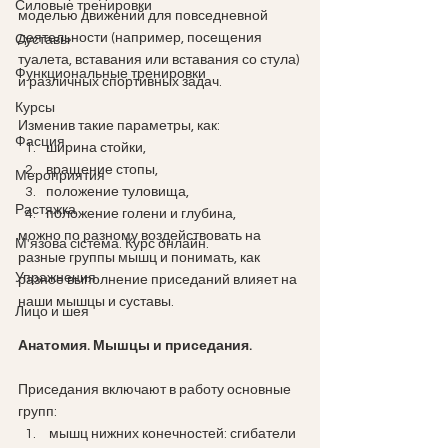
Силовые тренировки
моделью движений для повседневной 
деятельности (например, посещения 
Суставы
туалета, вставания или вставания со стула) 
Функциональные тренировки
и различных спортивных задач. 
Курсы
Изменив такие параметры, как: 
Фасция
ширина стойки, 
вращение стопы, 
Мероприятия
положение туловища, 
Растяжка
положение голени и глубина,
можно по разному воздействовать на 
М'язова сістема. Курс онлайн.
разные группы мышц и понимать, как 
Упражнения
разное выполнение приседаний влияет на 
наши мышцы и суставы. 
Лицо и шея
Анатомия. Мышцы и приседания. 
Приседания включают в работу основные 
групп:
 мышц нижних конечностей: сгибатели 