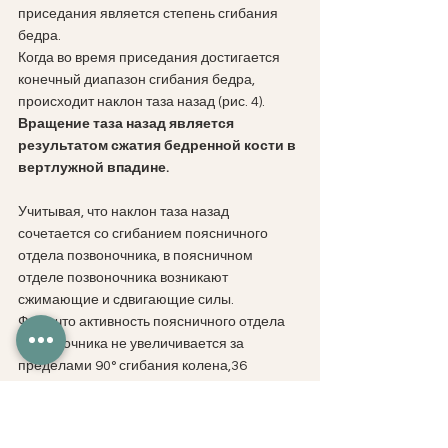
приседания является степень сгибания 
бедра. 
Когда во время приседания достигается 
конечный диапазон сгибания бедра, 
происходит наклон таза назад (рис. 4). 
Вращение таза назад является 
результатом сжатия бедренной кости в 
вертлужной впадине.
Учитывая, что наклон таза назад 
сочетается со сгибанием поясничного 
отдела позвоночника, в поясничном 
отделе позвоночника возникают 
сжимающие и сдвигающие силы.
Факт. что активность поясничного отдела 
позвоночника не увеличивается за 
пределами 90° сгибания колена,36 
позволяет предположить, что пассивные 
структуры (т.е. задняя продольная связка) 
обеспечивают сопротивление моменту 