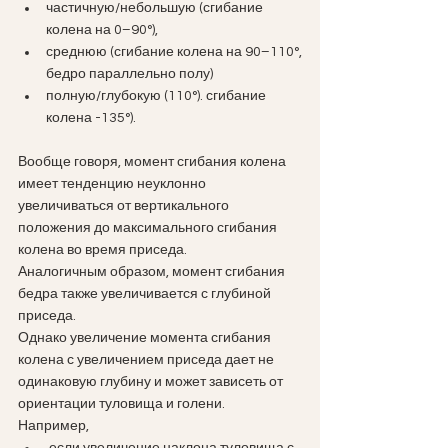
частичную/небольшую (сгибание 
колена на 0–90°), 
среднюю (сгибание колена на 90–110°,
бедро параллельно полу) 
полную/глубокую (110°). сгибание 
колена -135°). 
Вообще говоря, момент сгибания колена 
имеет тенденцию неуклонно 
увеличиваться от вертикального 
положения до максимального сгибания 
колена во время приседа.
Аналогичным образом, момент сгибания 
бедра также увеличивается с глубиной 
приседа.
Однако увеличение момента сгибания 
колена с увеличением приседа дает не 
одинаковую глубину и может зависеть от 
ориентации туловища и голени. 
Например,