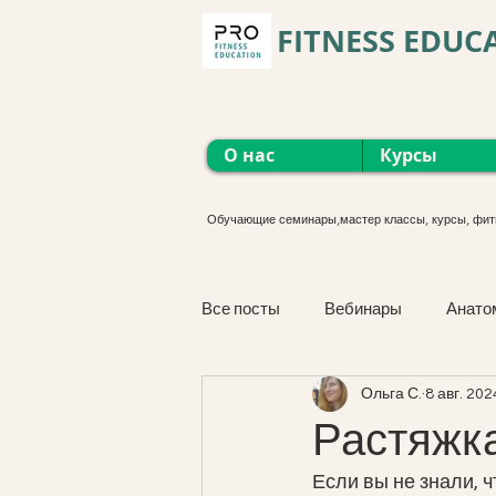
FITNESS EDUC
О нас
Курсы
Обучающие семинары,мастер классы, курсы, фит
Все посты
Вебинары
Анато
Ольга С.
8 авг. 2024
Функциональные тренировки
Растяжка
Если вы не знали, ч
М'язова сістема. Курс онлайн.