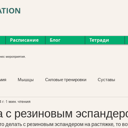
ATION
Расписание
Блог
Тетради
нес мероприятия.
мия
Мышцы
Силовые тренировки
Суставы
 г.
1 мин. чтения
Курсы
Фасция
Мероприятия
Растяжка
 с резиновым эспандер
то делать с резиновым эспандером на растяжке, то во
Упражнения
Лицо и шея