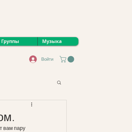
Группы
Музыка
Войти
ом.
т вам пару 