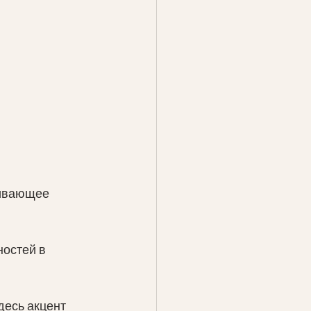
ливающее 
остей в 
есь акцент 