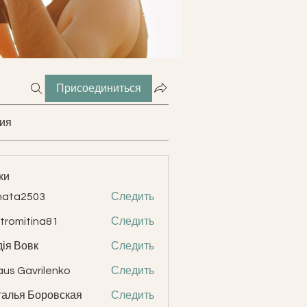
Присоединиться
ия
ки
nata2503
Следить
2503
tromitina81
Следить
itina81
ія Вовк
Следить
aus Gavrilenko
Следить
Gavrilenko
алья Боровская
Следить
я Боровская