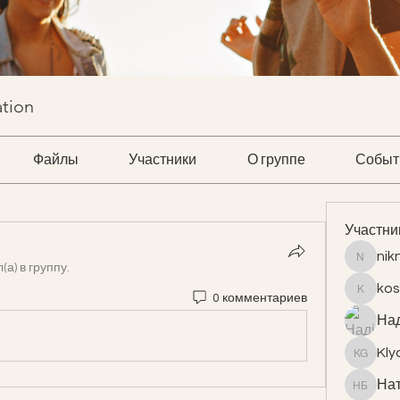
ation
Файлы
Участники
О группе
Событ
Участни
nik
niknata
(а) в группу.
kos
0 комментариев
kostrom
Над
Kly
Klyaus 
Нат
Наталь