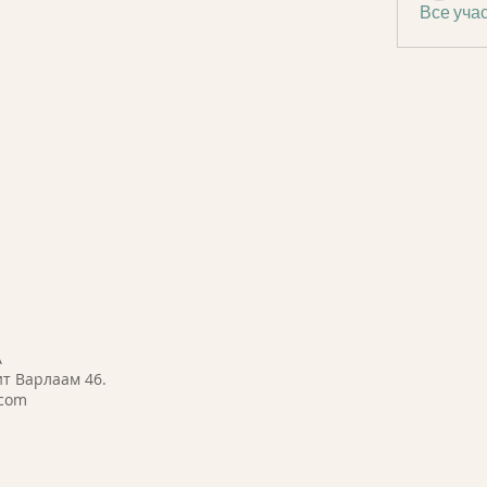
Все учас
A
т Варлаам 46.
.com