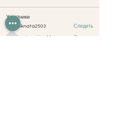
Участники
niknata2503
Следить
niknata2503
kostromitina81
Следить
kostromitina81
Надія Вовк
Следить
Klyaus Gavrilenko
Следить
Klyaus Gavrilenko
Наталья Боровская
Следить
Наталья Боровская
Все участники (39)
2021. FITNESSEDUCATIONMOLDOVA
Молдова, Кишинев, ул. Митрополит
Варлаам 46.
Email:
fitnesseducation.md@gmail.com