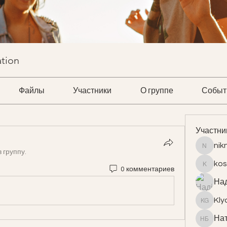
ation
Файлы
Участники
О группе
Событ
Участни
nik
niknata
в группу.
kos
0 комментариев
kostrom
Над
Kly
Klyaus 
Нат
Наталь