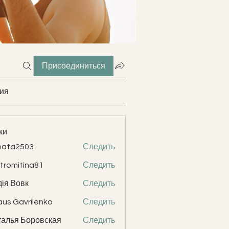
Присоединиться
ия
ки
nata2503
Следить
2503
tromitina81
Следить
itina81
ія Вовк
Следить
aus Gavrilenko
Следить
Gavrilenko
алья Боровская
Следить
я Боровская