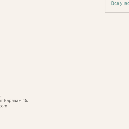
Все учас
A
т Варлаам 46.
.com