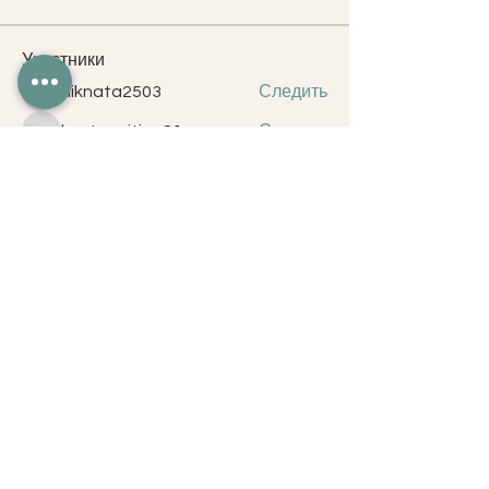
Участники
niknata2503
Следить
niknata2503
kostromitina81
Следить
kostromitina81
Надія Вовк
Следить
Klyaus Gavrilenko
Следить
Klyaus Gavrilenko
Наталья Боровская
Следить
Наталья Боровская
Все участники (39)
2021. FITNESSEDUCATIONMOLDOVA
Молдова, Кишинев, ул. Митрополит
Варлаам 46.
Email:
fitnesseducation.md@gmail.com