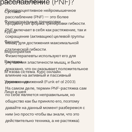
расслабление (PNF)?
Силовые тренировки
Проприоцептивное нейромышечное 
Суставы
расслабление (PNF) — это более 
Функциональные тренировки
продвинутая форма тренировки гибкости. 
PNF включает в себя как растяжение, так и 
Курсы
сокращение (активацию) целевой группы 
Фасция
мышц  для достижения максимальной 
статической гибкости. 
Мероприятия
Физиотерапевты используют его для 
Растяжка
улучшения эластичности мышц, и было 
доказано, что он оказывает положительное 
М'язова сістема. Курс онлайн.
влияние на активный и пассивный 
Упражнения
диапазон движений (Funk et al 2003).  
На самом деле, термин PNF-растяжка сам 
Лицо и шея
по себе является неправильным, но 
общество как бы приняло его, поэтому 
давайте на данный момент разберемся с 
ним (но просто чтобы вы знали, что это 
действительно техника, а не растяжка).