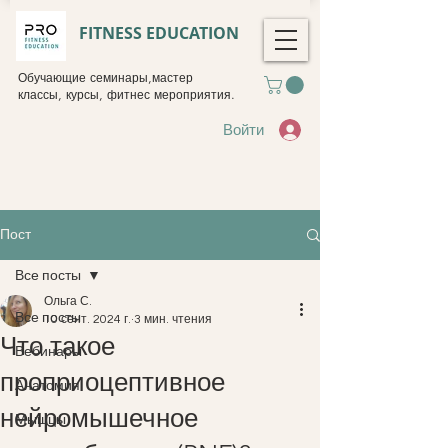
FITNESS EDUCATION
Обучающие семинары,мастер
классы, курсы, фитнес мероприятия.
Войти
Пост
Все посты
Ольга С.
Все посты
10 сент. 2024 г.
3 мин. чтения
Что такое
Вебинары
проприоцептивное
Анатомия
нейромышечное
Мышцы